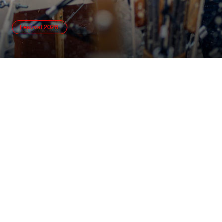
Festival 2026

Udstillinger


Åbner snart
Åbner snart
Nanna, Tove og Albert - Tre
Mogens Gissel: Maleriet er
giganter i dansk fotografi
så tavst
Banja Rathnov Galleri og Kunsthandel
Banja Rathnov Galleri og Kunsthandel