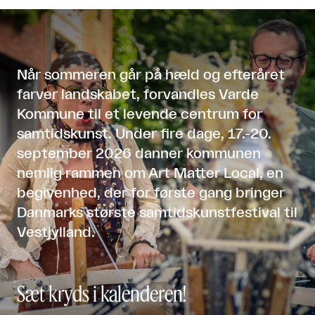
Når sommeren går på hæld og efteråret
farver landskabet, forvandles Varde
Kommune til et levende centrum for
samtidskunst. Under fire dage, 17.-20.
september 2026 danner kommunen
nemlig rammen om Art Matter Local, en
begivenhed, der for første gang bringer
Danmarks største samtidskunstfestival til
Vestjylland.
Sæt kryds i kalenderen!