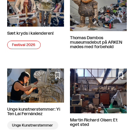
Sæt kryds i kalenderen!
Thomas Dambos
museumsdebut på ARKEN
Festival 2026
mødes med forbehold


Unge kunstnerstemmer: Yi
Ten Lai Fernández
Martin Richard Olsen: Et
eget sted
Unge Kunstnerstemmer