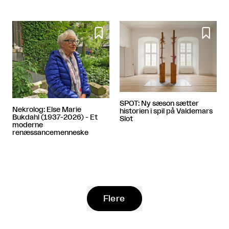


SPOT: Ny sæson sætter
Nekrolog: Else Marie
historien i spil på Valdemars
Bukdahl (1937-2026) - Et
Slot
moderne
renæssancemenneske
Flere