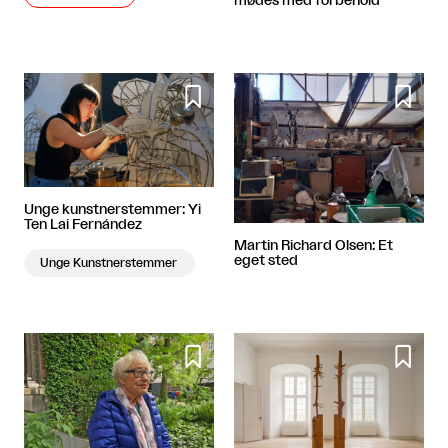
mødes med forbehold


Unge kunstnerstemmer: Yi
Ten Lai Fernández
Martin Richard Olsen: Et
eget sted
Unge Kunstnerstemmer

