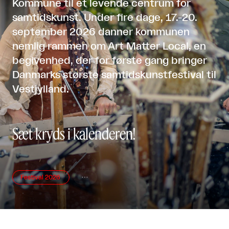
Kommune til et levende centrum for
samtidskunst. Under fire dage, 17.-20.
september 2026 danner kommunen
nemlig rammen om Art Matter Local, en
begivenhed, der for første gang bringer
Danmarks største samtidskunstfestival til
Vestjylland.
Sæt kryds i kalenderen!
Festival 2026
