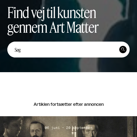
Find vej til kunsten
gennem Art Matter
Unge kunstnerstemmer: Yi
Ten Lai Fernández


Unge Kunstnerstemmer

Del
Artiklen fortsætter efter annoncen