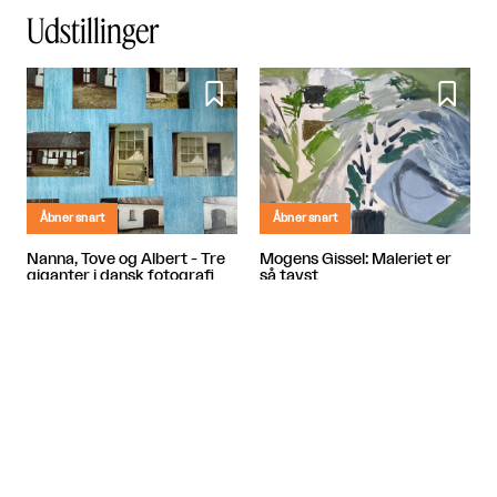
Udstillinger


Åbner snart
Åbner snart
Nanna, Tove og Albert - Tre
Mogens Gissel: Maleriet er
giganter i dansk fotografi
så tavst
Banja Rathnov Galleri og Kunsthandel
Banja Rathnov Galleri og Kunsthandel

København

København

