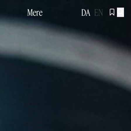
Mere
DA
EN

